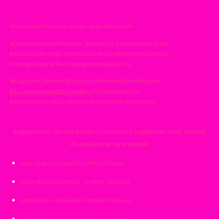
#SophrologieToulouse #SophrologueADomicile
#DeLaZénitudeDeKhéopsia #Ressentis #SéanceSophrologie
#SeanceSophrologie #GestionDuStress #SophrologieEnVisio
#SevrageNaturel #AccompagnementAddiction
#Blagnac #Colomiers #Toulouse #Mondonville #BienEtre
#AccompagnementBienveillant
#GestionDuStress
#SantéMentale #LibérationÉmotionnelle #PrésenceÀSoi
Suggestions de recherche ou requêtes suggérées pour moteur
de recherche type google
sophrologue à domicile certifiée Blagnac
sophrologue à domicile certifiée Toulouse
sophrologue présentiel certifiée Toulouse
sophrologie stress alimentation Toulouse