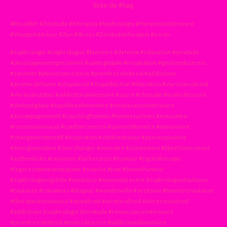
liste de #tag
#Resalib.fr #Zénitude #Khéopsia #Sophrologie #HarmonieIntérieure
#VoyageIntérieur #Zen #Stress #ZenitudeKheopsia #ecran
#sophrologie #sophrologue #bienetre #detente #relaxation #zenitude
#developpementpersonnel #santeglobale #respiration #gestiondustress
#serenite #pleineconscience #prendresoindesoi #addictions
#arreterdefumer #stopalcool #stopaddiction #liberation #vivresansalcool
#vivresanstabac #addictionalimentaire #sucre #chocolat #moinsdesucre
#detoxdigitale #equilibrealimentaire #renaissanceinterieure
#accompagnement #coachingfeminin #femmesactives #mieuxetre
#reconnexionasoi #confianceensoi #santeetbienetre #mieuxvivre
#changementpositif #inspiration #citationdujour #penseepositive
#energiepositive #oserchanger #oseretre #joiedevivre #liberteinterieure
#authenticite #rayonner #lacherprise #humour #rigolotherapie
#legerecommeunep plume #sourire #joie #bonnehumeur
#sophrologierigolote #viedouce #momentpresent #sophrologuetoulouse
#toulouse #colomiers #blagnac #mondonville #occitanie #bienetretoulouse
#therapeutetoulouse #stopalcool #arreteralcool #vivresansalcool
#addictions #sophrologie #zenitude #renaissanceinterieure
#prendresoindesoi #moinsdesucre #addictionalimentaire