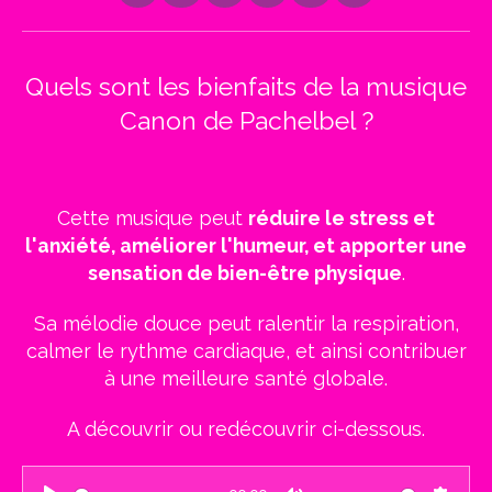
a
n
h
i
o
i
c
s
a
k
u
n
e
t
t
T
T
k
b
a
s
o
u
e
Quels sont les bienfaits de la musique
o
g
A
k
b
d
o
r
p
e
I
Canon de Pachelbel ?
k
a
p
n
m
Cette musique peut
réduire le stress et
l'anxiété, améliorer l'humeur, et apporter une
sensation de bien-être physique
.
Sa mélodie douce peut ralentir la respiration,
calmer le rythme cardiaque, et ainsi contribuer
à une meilleure santé globale.
A découvrir ou redécouvrir ci-dessous.