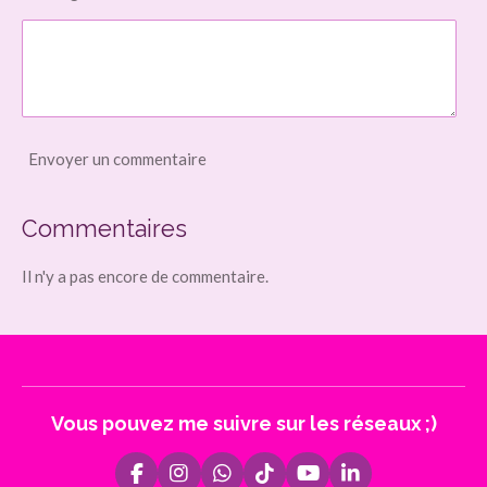
Envoyer un commentaire
Commentaires
Il n'y a pas encore de commentaire.
Vous pouvez me suivre sur les réseaux ;)
F
I
W
T
Y
L