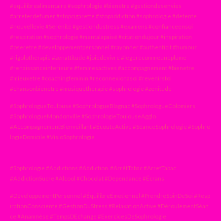
#equilibrealimentaire #sophrologie #bienetre #gestiondesenvies
#arreterdefumer #stopcigarette #stopaddiction #sophrologie #detente
#nouvellevie #Sérénité #gestiondustress #examens #confianceensoi
#respiration #sophrologie #mentalapaisé #citationdujour #inspiration
#oseretre #developpementpersonnel #rayonner #authenticit #humour
#rigolotherapie #zenattitude #joiedevivre #legerecommeuneplume
#renaissanceinterieure #femmesactives #accompagnement #bienetre
#mieuxetre #coachingfeminin #reconnexionasoi #revenirstoi
#chansonbienetre #musiquetherapie #sophrologie #zenitude
#SophrologueToulouse #SophrologueBlagnac #SophrologueColomiers
#SophrologueMondonville #SophrologieToulouseAgglo
#AccompagnementBienveillant #ÉcouteActive #SéanceSophrologie #Sophro
logieDomicile #VisioSophrologie
#Sophrologie #Addictions #Addiction #ArrêtTabac #ArretTabac
#AddictionSucre #Alcool #Chocolat #Dépendance #Écrans
#DéveloppementPersonnel #ÉquilibreÉmotionnel #PrendreSoinDeSoi #Resp
irationConsciente #GestionDuStress #RelaxationActive #DéroulementSéan
ce #Anamnèse #TempsDEchange #ExercicesDeSophrologie