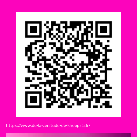
https://www.de-la-zenitude-de-kheopsia.fr/