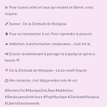
💫 Pour toutes celles et ceux qui veulent se libérer, créer,
respirer.
🖋️ Auteur : De la Zénitude de Khéopsia
🧠 Pour se reconnecter à soi. Pour reprendre le pouvoir.
🔥 Addiction, transformation, renaissance… tout est là.
📲 Écoute-la maintenant & partage-la à quelqu’un qui en a
besoin 💜
💜 De la Zénitude de Khéopsia – Là où renaît l’espoir.
📩 Me contacter, c’est déjà prendre soin de soi.
#ReviensToi #MusiqueDeLÂme #Addiction
#RenaissanceIntérieure #PopMystique #ZénitudeKhéopsia
#LibertéEmotionnelle