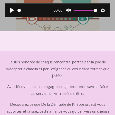
00:00
P
M
S
l
u
e
a
t
t
y
e
t
i
n
g
s
Je suis honorée de chaque rencontre, portée par la joie de
m’adapter à chacun et par l’exigence du cœur dans tout ce que
j’offre.
Avec bienveillance et engagement, je mets mon savoir-faire
au service de votre mieux-être.
Découvrez ce que De la Zénitude de Khéopsia peut vous
apporter, et laissez cette alliance vous guider vers un chemin