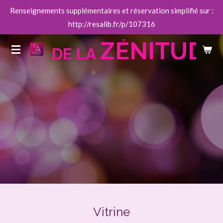
Renseignements supplémentaires et réservation simplifié sur :
Passer
http://resalib.fr/p/107316
au
contenu
ZÉNITUDE
DE LA
principal
Vitrine