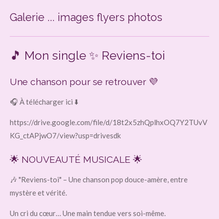
Galerie ... images flyers photos
🎵 Mon single ✨ Reviens-toi
Une chanson pour se retrouver 💜
🎧 À télécharger ici ⬇️
https://drive.google.com/file/d/18t2x5zhQplhxOQ7Y2TUvV
KG_ctAPjwO7/view?usp=drivesdk
🌟 NOUVEAUTÉ MUSICALE 🌟
🎶 "Reviens-toi" – Une chanson pop douce-amère, entre
mystère et vérité.
Un cri du cœur… Une main tendue vers soi-même.